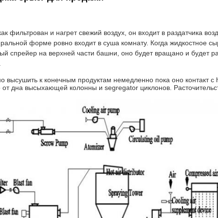
как фильтрован и нагрет свежий воздух, он входит в раздатчика во
иральной форме ровно входит в суша комнату. Когда жидкостное с
й спрейер на верхней части башни, оно будет вращано и будет р
.
 высушить к конечным продуктам немедленно пока оно контакт с he
от дна высыхающей колонны и segregator циклонов. Расточительст