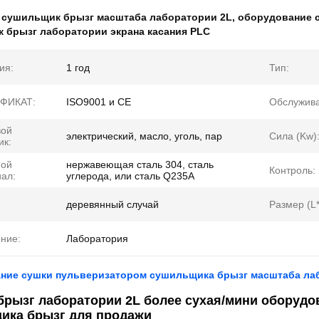
:
сушильщик брызг масштаба лаборатории 2L
,
оборудование 
 брызг лаборатории экрана касания PLC
ия:
1 год
Тип:
ФИКАТ:
ISO9001 и CE
Обслужива
вой
электрический, масло, уголь, пар
Сила (Kw)
ик:
ной
нержавеющая сталь 304, сталь
Контроль:
ал:
углерода, или сталь Q235A
деревянный случай
Размер (L
ние:
Лаборатория
ние сушки пульверизатором сушильщика брызг масштаба лаб
брызг лаборатории 2L более сухая/мини оборудо
ика брызг для продажи