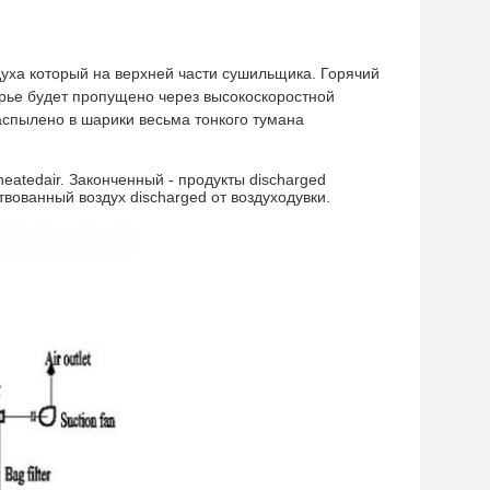
здуха который на верхней части сушильщика. Горячий
ырье будет пропущено через высокоскоростной
аспылено в шарики весьма тонкого тумана
atedair. Законченный - продукты discharged
вованный воздух discharged от воздуходувки.