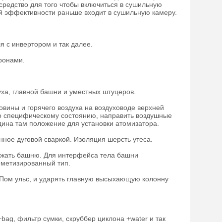
средство для того чтобы включиться в сушильную
ой эффективности раньше входит в сушильную камеру.
 с инвертором и так далее.
ронами.
уха, главной башни и уместных штуцеров.
овины и горячего воздуха на воздуховоде верхней
но специфическому состоянию, направить воздушные
дина там положение для установки атомизатора.
ное дуговой сваркой. Изоляция шерсть утеса.
ержать башню. Для интерфейса тела башни
ерметизированный тип.
Пом ульс, и ударять главную высыхающую колонну
bag, фильтр сумки, скруббер циклона +water и так