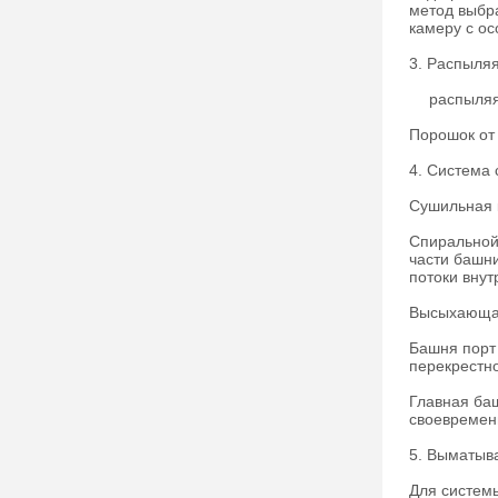
метод выбра
камеру с ос
3. Распыля
распыляя с
Порошок от
4. Система
Сушильная к
Спиральной 
части башн
потоки внут
Высыхающая 
Башня порт 
перекрестно
Главная ба
своевремен
5. Выматыва
Для системы