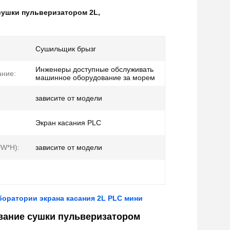
сушки пульверизатором 2L
,
Сушильщик брызг
Инженеры доступные обслуживать
ние:
машинное оборудование за морем
:
зависите от модели
Экран касания PLC
*W*H):
зависите от модели
оратории экрана касания 2L PLC мини
вание сушки пульверизатором