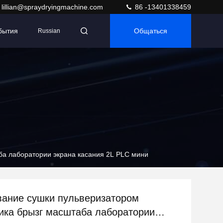
lillian@spraydryingmachine.com
86 -13401338459
бытия
Общаться
Russian
а лаборатории экрана касания 2L PLC мини
ание сушки пульверизатором
ка брызг масштаба лаборатории