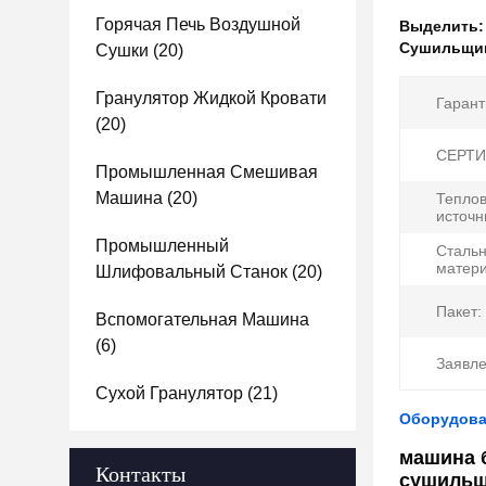
Горячая Печь Воздушной
Выделить
Сушильщик
Сушки
(20)
Гранулятор Жидкой Кровати
Гарант
(20)
СЕРТИ
Промышленная Смешивая
Машина
(20)
Тепло
источн
Промышленный
Сталь
матери
Шлифовальный Станок
(20)
Пакет:
Вспомогательная Машина
(6)
Заявле
Сухой Гранулятор
(21)
Оборудова
машина 
Контакты
сушильщ