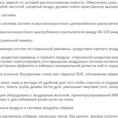
ть зависит от условий местоположения клиента. Обеспечить суша 
обой чистотой, нагретый воздух должен пойти через фильтр высок
я система
истема состоит из высокоскоростного центробежного распылителя
 высокоскоростного центробежного распылителя между 40-120 мик
 сушильной камеры
амера состоит из спиральной раковины, раздатчика горячего возд
раздатчик раковины и горячего воздуха: спиральной раздатчик рак
и может отрегулировать угол вращения воздушных потоков соглас
ри башни эффектно и избежать материальной ручки на wall.in сере
колонна: Внутренняя стена лист зеркала SUS, объявление сварен
люка -лаза и взгляда об удобном для того чтобы очистить и подд
го, локоть трубы дизайн батта дуги, уменьшает мертвый угол; заг
шня оборудована с воздушным молотом, проконтролированный ИМ
ную о для избежания ручки пыли на стене
ться воздуха и система продукта собирая
 материала собирая, несколько типов. Как циклон, фильтр cyclone+