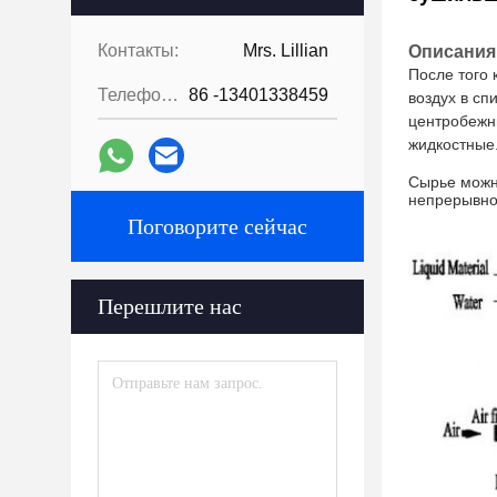
Контакты:
Mrs. Lillian
Описания
После того 
Телефон::
86 -13401338459
воздух в сп
центробежны
жидкостные
Сырье можно
непрерывно 
Поговорите сейчас
Перешлите нас