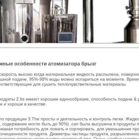
жные особенности атомизатора брызг
скорость высоко когда материальная жидкость распылена, поверхн
ушной подаче, 95%-98% воды можно испариться на моменте. Время 
оответствующее для сушить теплочувствительные материалы.
одукты 2.Its имеют хорошие единообразие, способность подачи & 
 и хороши в качестве.
о продукции 3.The просты и деятельность и контроль легки. Жидк
 содержание могло быть до 90%) .can была высушена в продукты 
икакая потребность для ломать и сортировать, для уменьшения пра
 очищенности продукта. Диаметры частицы продукта, разрыхленнос
словия деятельности внутри некоторый ряд. Очень удобно унести 