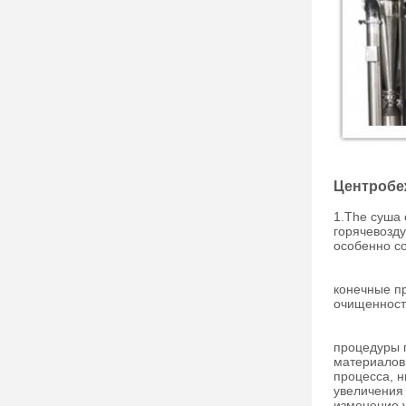
Центробе
1.The суша 
горячевозд
особенно с
конечные пр
очищенности
процедуры п
материалов,
процесса, н
увеличения
изменение у