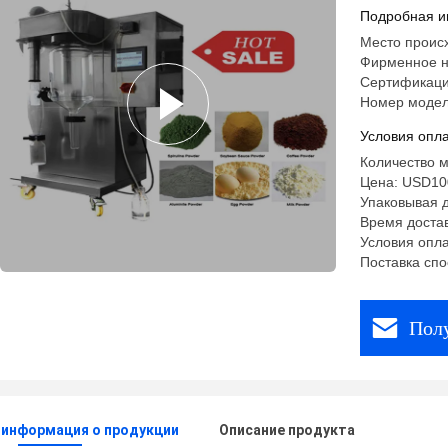
экрана к
Подробная и
Место проис
Фирменное н
Сертификаци
Номер модел
Условия опла
Количество м
Цена: USD1
Упаковывая д
Время доста
Условия опла
Поставка спо
Пол
 информация о продукции
Описание продукта