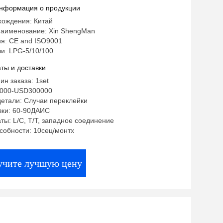
асания 2L PLC мини
нформация о продукции
хождения: Китай
аименование: Xin ShengMan
я: CE and ISO9001
и: LPG-5/10/100
ты и доставки
ин заказа: 1set
0000-USD300000
етали: Случаи переклейки
вки: 60-90ДАИС
ты: L/C, T/T, западное соединение
собности: 10сец/монтх
учите лучшую цену