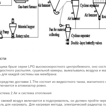
сти
ика брызг серии LPG высокоскоростного центробежного, оно состо
дкостного распыляя, сушильной камеры, выматываясь воздуха и ма
ь для каждой системы как мембрана:
средство доставки 1.The состоит из жидкостного танка, магнитного
лючается в атомизатор ровно.
стема 2.Air и система отопления
свежий воздух включается в подогреватель, он должен пройти чере
ль для нагревать. Для нагревая метода, электрический радиатор па