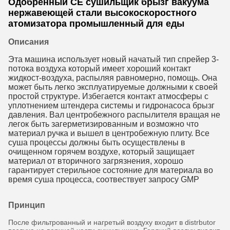
Одобренный CE сушильщик брызг вакуума
нержавеющей стали высокоскоростного
атомизатора промышленный для еды
Описания
Эта машина использует новый начатый тип спрейер 3-
потока воздуха который имеет хороший контакт 
жидкост-воздуха, распыляя равномерно, помощь. Она 
может быть легко эксплуатируемые должными к своей 
простой структуре. Избегается контакт атмосферы с 
уплотнением штендера системы и гидронасоса брызг 
давления. Вал центробежного распылителя вращая не 
легок быть загерметизированным и возможно что 
материал ручка и вышел в центробежную плиту. Все 
суша процессы должны быть осуществлены в 
очищенном горячем воздухе, который защищает 
материал от вторичного загрязнения, хорошо 
гарантирует стерильное состояние для материала во 
время суша процесса, соотвествует запросу GMP
Принцип
После фильтрованный и нагретый воздуху входит в distrbutor