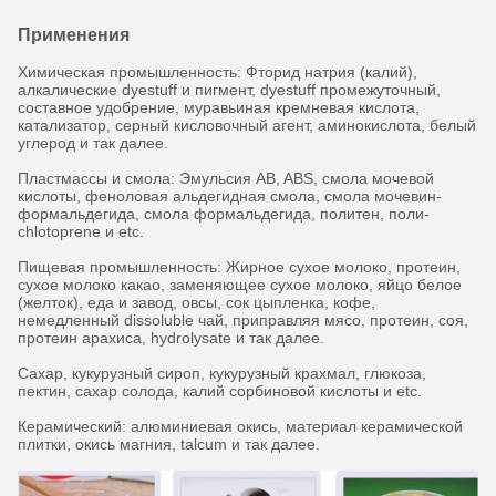
Применения
Химическая промышленность: Фторид натрия (калий),
алкалические dyestuff и пигмент, dyestuff промежуточный,
составное удобрение, муравьиная кремневая кислота,
катализатор, серный кисловочный агент, аминокислота, белый
углерод и так далее.
Пластмассы и смола: Эмульсия AB, ABS, смола мочевой
кислоты, феноловая альдегидная смола, смола мочевин-
формальдегида, смола формальдегида, политен, поли-
chlotoprene и etc.
Пищевая промышленность: Жирное сухое молоко, протеин,
сухое молоко какао, заменяющее сухое молоко, яйцо белое
(желток), еда и завод, овсы, сок цыпленка, кофе,
немедленный dissoluble чай, приправляя мясо, протеин, соя,
протеин арахиса, hydrolysate и так далее.
Сахар, кукурузный сироп, кукурузный крахмал, глюкоза,
пектин, сахар солода, калий сорбиновой кислоты и etc.
Керамический: алюминиевая окись, материал керамической
плитки, окись магния, talcum и так далее.