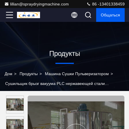
lillian@spraydryingmachine.com
86 -13401338459
Общаться
Продукты
Дом
>
Продукты
>
Машина Сушки Пульверизатором
>
Сушильщик брызг вакуума PLC нержавеющей стали
атомизатора промышленный для еды