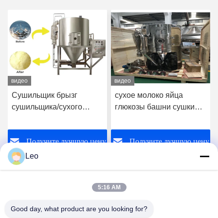
видео
видео
сухое молоко яйца
ISO9001 аттестовало
глюкозы башни сушки
небольшую машину
пульверизатором 25kg/H
сушки пульверизатором
небольшое жидкостное
5kg/H для порошка
у
Получите лучшую цену
Получите лучшую цену
делая машину 36KW
растворимого кофе
Leo
5:16 AM
Good day, what product are you looking for?
Jiangsu Shengman Drying Equipment