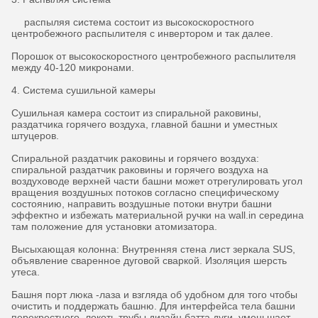
распыляя система состоит из высокоскоростного
центробежного распылителя с инвертором и так далее.
Порошок от высокоскоростного центробежного распылителя
между 40-120 микронами.
4. Система сушильной камеры
Сушильная камера состоит из спиральной раковины,
раздатчика горячего воздуха, главной башни и уместных
штуцеров.
Спиральной раздатчик раковины и горячего воздуха:
спиральной раздатчик раковины и горячего воздуха на
воздуховоде верхней части башни может отрегулировать угол
вращения воздушных потоков согласно специфическому
состоянию, направить воздушные потоки внутри башни
эффектно и избежать материальной ручки на wall.in середина
там положение для установки атомизатора.
Высыхающая колонна: Внутренняя стена лист зеркала SUS,
объявление сваренное дуговой сваркой. Изоляция шерсть
утеса.
Башня порт люка -лаза и взгляда об удобном для того чтобы
очистить и поддержать башню. Для интерфейса тела башни
перекрестного, локоть трубы дизайн батта дуги, уменьшает