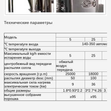
Технические параметры
Модель
5
25
140-350 автомат
℃ temperatyre входа
℃ temperatyre выхода
Максимальный kg/h емкости
5
25
испарения воды
обжатый
центробежный вид передачи
воздух
распыляя сопла
передача
скорость вращения (r.p.m)
25000
18000
1
распыляя диаметр desc (mm)
50
100
максимальная сила нагрева
9
36
электрическим током (kw)
общие размеры
1.8*0.93*2.2
3*2.7*4.26
3.7*
высушенное собрание
≥95
≥95
порошка