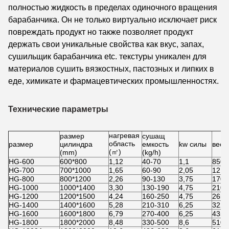
полностью жидкость в пределах одиночного вращения
барабанчика. Он не только виртуально исключает риск
повреждать продукт но также позволяет продукт
держать свои уникальные свойства как вкус, запах,
сушильщик барабанчика etc. текстуры уникален для
материалов сушить вязкостных, пастозных и липких в
еде, химикате и фармацевтических промышленностях.
Технические параметры
нагревая
размер
сушащ
область
размер
цилиндра
емкость
kw силы
вес
(㎡)
(mm)
(kg/h)
HG-600
600*800
1,12
40-70
1,1
850
HG-700
700*1000
1,65
60-90
2,05
1210
HG-800
800*1200
2,26
90-130
3,75
1700
HG-1000
1000*1400
3,30
130-190
4,75
2100
HG-1200
1200*1500
4,24
160-250
4,75
2650
HG-1400
1400*1600
5,28
210-310
6,25
3220
HG-1600
1600*1800
6,79
270-400
6,25
4350
HG-1800
1800*2000
8,48
330-500
8,6
5100