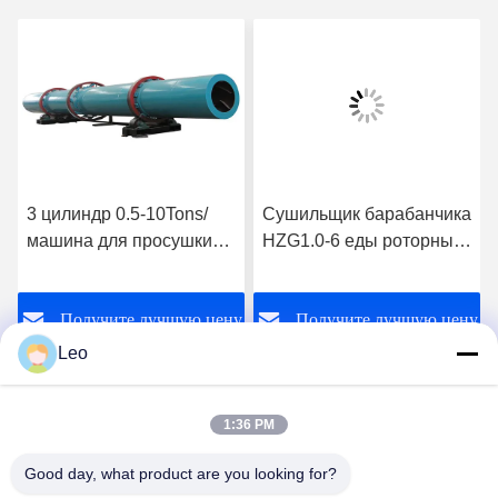
3 цилиндр 0.5-10Tons/
Сушильщик барабанчика
ма
машина для просушки
HZG1.0-6 еды роторных
ци
380volt барабанчика
сушильщиков SUS304 2-
60
часа большая
7r/min промышленный
ба
Получите лучшую цену
Получите лучшую цену
бо
Leo
1:36 PM
Good day, what product are you looking for?
Jiangsu Shengman Drying Equipment