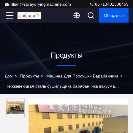
lillian@spraydryingmachine.com
86 -13401338459
Общаться
Продукты
Дом
>
Продукты
>
Машина Для Просушки Барабанчика
>
Нержавеющая сталь сушильщика барабанчика вакуума
большой емкости 40kg/H 304 роторных применения крахмала