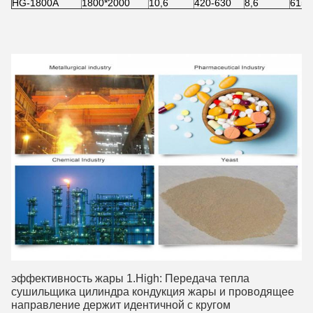
HG-1800A
1800*2000
10,6
420-630
8,6
6150
эффективность жары 1.High: Передача тепла 
сушильщика цилиндра кондукция жары и проводящее 
направление держит идентичной с кругом 