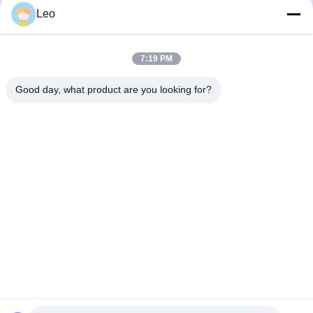
ISO9001 более сухая
Leo
7:19 PM
Good day, what product are you looking for?
Jiangsu Shengman Drying Equipment
Engineering Co., Ltd
lillian@spraydryingmachine.com
86 -13401338459
городок zhenglu, tianning район, город changzhou,
провинция Цзянсу
Китай хорошее качество Машина сушки пульверизатором
Поставщик. Авторское право © 2021-2026 Jiangsu
Shengman Drying Equipment Engineering Co., Ltd . Все