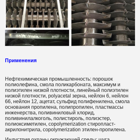
Применения
Нефтехимическая промышленность: порошок
полиолефина, смола поликарбоната, максимум и
полиэтилен низкой плотности, линейный полиэтилен
низкой плотности, polyacetal зерна, нейлон 6, нейлон
66, нейлон 12, ацетат, сульфид полифенилена, смола
основания пропилена, полипропилен, пластмассы
инженерства, поливиниловый хлорид,
поливинилалкоголь, полистироль, полиэстер,
полиоксиметилен, copolymerization стиропласт-
акрилонитрила, copolymerization этилен-пропилена.
Индустрия охраны окружающей среды: шуга,