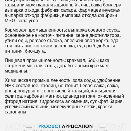
гальванизируя канализационный слив, сажа боилера,
выпарка отхода фабрики сахара, фармацевтическая
выпарка отхода фабрики, выпарка отхода фабрики
MSG, зола угля.
Кормовая промышленность: выпарка соевого соуса,
основанное на косточк питание, зерна дистиллятора,
утили еды, pomace яблока, апельсиновая корка, еда
сои, питание косточки цыпленка, еда рыб, добавки
питания, био-шуга.
Пищевая промышленность: крахмал, бобы кака,
стержени мозоли, соль, доработанный крахмал,
медицины.
Химическая промышленность: зола соды, удобрение
NPK составное, каолин, бентонит, белая сажа, сажа,
phosphogypsum, сернокислый кальций, кальциевая
селитра, карбонат магния, цианид натрия, окисленный
фторид натрия, гидроокись алюминия, сульфат бария,
углекислый кальций, молекулярные сетки, краски,
сапонины.