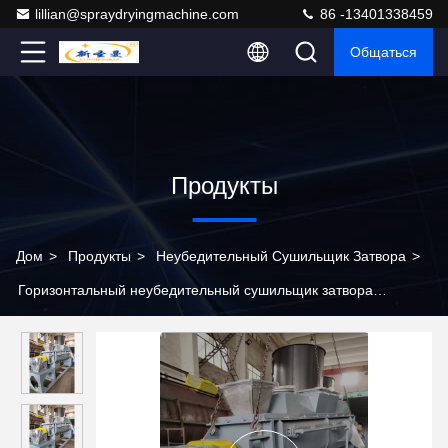
lillian@spraydryingmachine.com
86 -13401338459
Общаться
Продукты
Дом
>
Продукты
>
Неубедительный Сушильщик Затвора
>
Горизонтальный неубедительный сушильщик затвора
агитируя промышленный обезвоживатель шуги