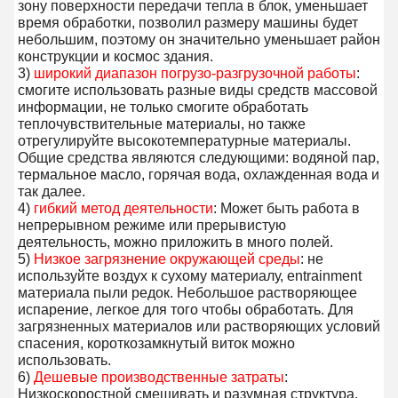
зону поверхности передачи тепла в блок, уменьшает 
время обработки, позволил размеру машины будет 
небольшим, поэтому он значительно уменьшает район 
конструкции и космос здания.
3) 
широкий диапазон погрузо-разгрузочной работы
: 
смогите использовать разные виды средств массовой 
информации, не только смогите обработать 
теплочувствительные материалы, но также 
отрегулируйте высокотемпературные материалы. 
Общие средства являются следующими: водяной пар, 
термальное масло, горячая вода, охлажденная вода и 
так далее.
4) 
гибкий метод деятельности
: Может быть работа в 
непрерывном режиме или прерывистую 
деятельность, можно приложить в много полей.
5) 
Низкое загрязнение окружающей среды
: не 
используйте воздух к сухому материалу, entrainment 
материала пыли редок. Небольшое растворяющее 
испарение, легкое для того чтобы обработать. Для 
загрязненных материалов или растворяющих условий 
спасения, короткозамкнутый виток можно 
использовать.
6) 
Дешевые производственные затраты
: 
Низкоскоростной смешивать и разумная структура, 