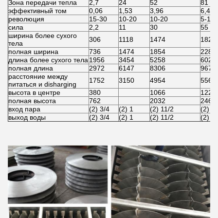
Зона передачи тепла
2,7
24
52
81
эффективный том
0,06
1,53
3,96
6,43
революция
15-30
10-20
10-20
5-15
сила
2,2
11
30
55
ширина более сухого
306
1118
1474
1828
тела
полная ширина
736
1474
1854
2286
длина более сухого тела
1956
3454
5258
6020
полная длина
2972
6147
8306
9678
расстояние между
1752
3150
4954
5562
питаться и disharging
высота в центре
380
1066
1220
полная высота
762
2032
2464
вход пара
(2) 3/4
(2) 1
(2) 11/2
(2) 1
выход воды
(2) 3/4
(2) 1
(2) 11/2
(2) 1