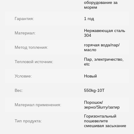
оборудование за
морем
Гарантия:
1 год
Нержавеющая сталь
Материал:
304
горячая вода/пар/
Метод топления:
масло
Пар, электричество,
Тепловой источник:
etc
Условие:
Новый
Вес:
550kg-10T
Порошок/
Материал применения:
зерно/Slurry/затир
Горизонтальный
Тип продукта:
пошевелите
смешивая засыхание