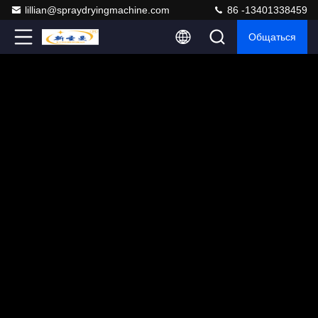
lillian@spraydryingmachine.com
86 -13401338459
Общаться