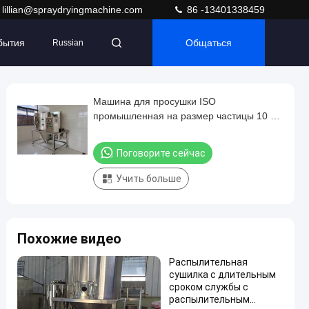
lillian@spraydryingmachine.com
86 -13401338459
бытия
Общаться
Russian
Машина для просушки ISO
промышленная на размер частицы 10 до
200μM зависят от модели
Поговорите сейчас
Учить больше
Похожие видео
Распылительная
сушилка с длительным
сроком службы с
распылительным