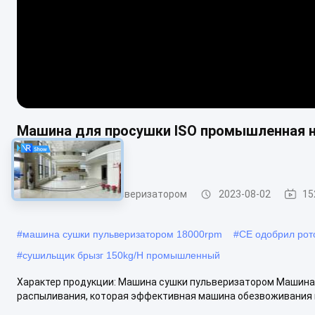
Машина для просушки ISO промышленная н
модели
Машина сушки пульверизатором
2023-08-02
15
#
машина сушки пульверизатором 18000rpm
#
CE одобрил рот
#
сушильщик брызг 150kg/H промышленный
Характер продукции: Машина сушки пульверизатором Машина
распыливания, которая эффективная машина обезвоживания по