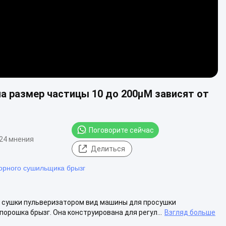
а размер частицы 10 до 200μM зависят от
Поговорите сейчас
24 мнения
Делиться
орного сушильщика брызг
 сушки пульверизатором вид машины для просушки
рошка брызг. Она конструирована для регул...
Взгляд больше