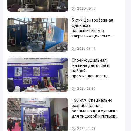
диском 50-340 мм и
скоростью вращения
Машина сушки пульверизато
00:19
2025-12-16
15000-25000 об/мин для
ром
испарения воды 5 кг/ч -
5 кг/ч Центробежная
5000 кг/ч
сушилка с
распылителем с
закрытым циклом с
газовым азотом
Машина сушки пульверизато
00:26
2025-03-19
ром
Спрей-сушильная
машина для кофе и
чайной
промышленности,
собирающая 95%
сушеного порошка
Машина сушки пульверизато
00:21
2025-02-20
ром
150 кг/ч Специально
разработанная
распыляющая сушилка
для пищевой и питьевой
промышленности
Машина сушки пульверизато
01:11
2024-11-08