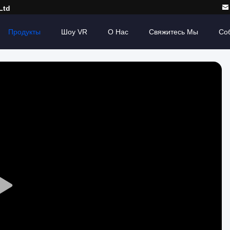
Ltd
Продукты
Шоу VR
О Нас
Свяжитесь Мы
Со
Play
Video